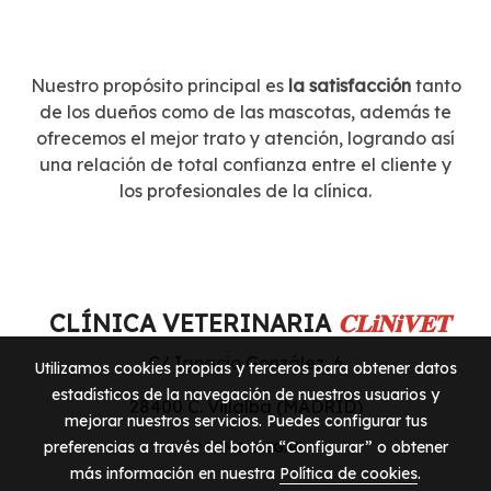
Nuestro propósito principal es
la satisfacción
tanto
de los dueños como de las mascotas, además te
ofrecemos el mejor trato y atención, logrando así
una relación de total confianza entre el cliente y
los profesionales de la clínica.
CLÍNICA VETERINARIA
𝐂𝐋𝐢𝐍𝐢𝐕𝐄𝐓
C/ Ignacio González, 6
Utilizamos cookies propias y terceros para obtener datos
estadísticos de la navegación de nuestros usuarios y
28400 C. Villalba (MADRID)
mejorar nuestros servicios. Puedes configurar tus
preferencias a través del botón “Configurar” o obtener
📍
COMO LLEGAR
más información en nuestra
Política de cookies
.
Política de cookies